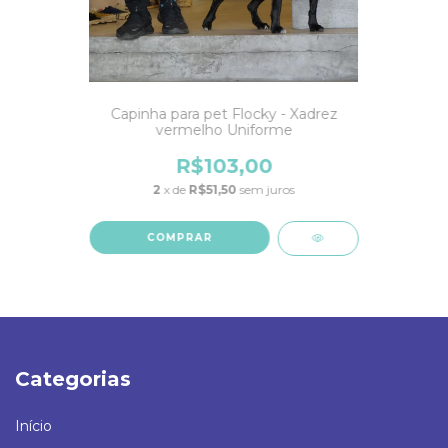
Capinha para pet Flocky - Xadrez
vermelho Uniforme
R$103,00
2
x de
R$51,50
sem juros
COMPRAR
Categorias
Início