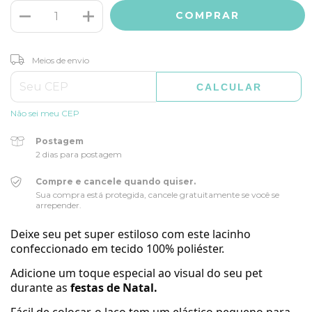
ALTERAR CEP
Entregas para o CEP:
Meios de envio
CALCULAR
Não sei meu CEP
Postagem
2 dias para postagem
Compre e cancele quando quiser.
Sua compra está protegida, cancele gratuitamente se você se
arrepender.
Deixe seu pet super estiloso com este lacinho
confeccionado em tecido 100% poliéster.
Adicione
um toque especial ao visual do seu pet
durante as
festas de Natal.
Fácil de colocar, o laço tem um elástico pequeno para