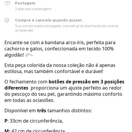
Postagem
2 dias para postagem
Compre e cancele quando quiser.
Sua compra está protegida, cancele gratuitamente se você se
arrepender.
Encante-se com a bandana arco-íris, perfeita para
cachorro e gatos, confeccionada em tecido 100%
algodão!
🌈🐾
Esta peça colorida da nossa coleção não é apenas
estilosa, mas também confortável e durável!
O fechamento com
botões de pressão em 3 posições
diferentes
proporciona um ajuste perfeito ao redor
do pescoço do seu pet, garantindo máximo conforto
em todas as ociasiões.
Disponível em
três
tamanhos distintos:
P
: 33cm de circunferência,
M:
42 cm de
circunferência
,