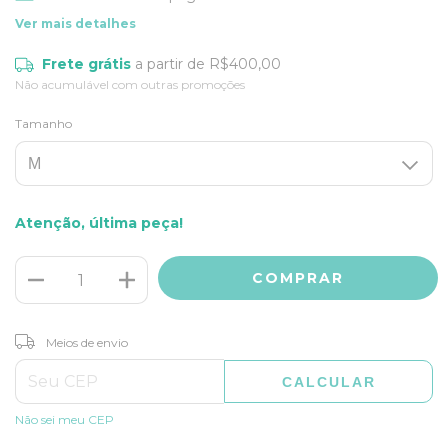
Ver mais detalhes
Frete grátis
a partir de
R$400,00
Não acumulável com outras promoções
Tamanho
Atenção, última peça!
ALTERAR CEP
Entregas para o CEP:
Meios de envio
CALCULAR
Não sei meu CEP