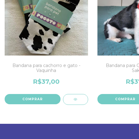
Bandana para cachorro e gato -
Bandana para C
Vaquinha
Sak
R$37,00
R$3
COMPRAR
COMPRAR