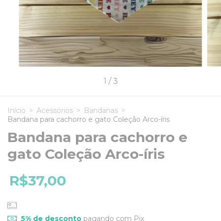
1
/
3
Início
>
Acessórios
>
Bandanas
>
Bandana para cachorro e gato Coleção Arco-íris
Bandana para cachorro e
gato Coleção Arco-íris
R$37,00
5% de desconto
pagando com Pix